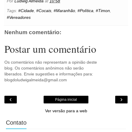
Por
Ludwig Almeida
at
10:58
o
e
r
A
n
o
o
r
e
p
g
k
Tags:
#Cidade
,
#Cocais
,
#Maranhão
,
#Política
,
#Timon
,
k
s
p
e
.
#Vereadores
t
r
c
o
m
Nenhum comentário:
Postar um comentário
Os comentários não representam a opinião deste
blog. Os comentários anônimos não serão
liberados. Envie sugestões e informações para:
blogdoludwigalmeida@gmail.com
‹
›
Página inicial
Ver versão para a web
Contato