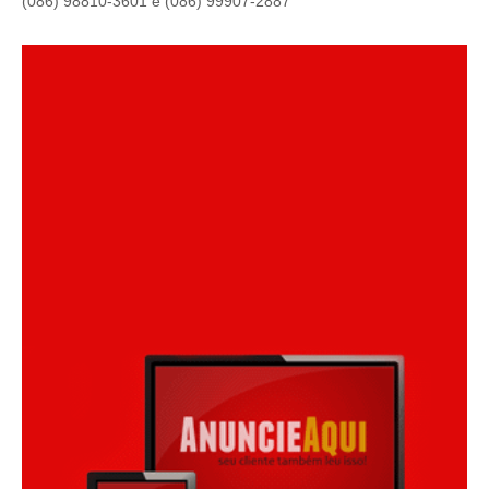
(086) 98810-3601 e (086) 99907-2887