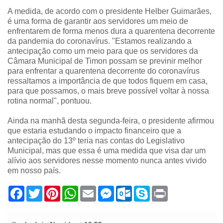
A medida, de acordo com o presidente Helber Guimarães,
é uma forma de garantir aos servidores um meio de
enfrentarem de forma menos dura a quarentena decorrente
da pandemia do coronavírus. "Estamos realizando a
antecipação como um meio para que os servidores da
Câmara Municipal de Timon possam se previnir melhor
para enfrentar a quarentena decorrente do coronavírus
ressaltamos a importância de que todos fiquem em casa,
para que possamos, o mais breve possível voltar à nossa
rotina normal", pontuou.
Ainda na manhã desta segunda-feira, o presidente afirmou
que estaria estudando o impacto financeiro que a
antecipação do 13º teria nas contas do Legislativo
Municipal, mas que essa é uma medida que visa dar um
alívio aos servidores nesse momento nunca antes vivido
em nosso país.
F
T
P
W
E
M
O
S
P
a
w
i
h
m
e
u
k
r
c
i
n
a
a
s
t
y
i
e
t
t
t
i
s
l
p
n
b
t
e
s
l
e
o
e
t