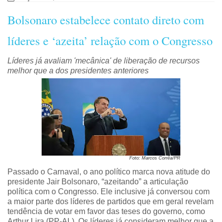
Bolsonaro estabelece contato direto com
líderes e ‘azeita’ relação com o Congresso
Líderes já avaliam 'mecânica' de liberação de recursos
melhor que a dos presidentes anteriores
Foto: Marcos Corrêa/PR
Passado o Carnaval, o ano político marca nova atitude do
presidente Jair Bolsonaro, “azeitando” a articulação
política com o Congresso. Ele inclusive já conversou com
a maior parte dos líderes de partidos que em geral revelam
tendência de votar em favor das teses do governo, como
Arthur Lira (PP-AL). Os líderes já consideram melhor que a