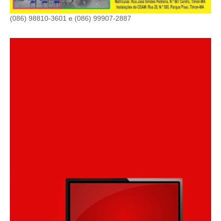
(086) 98810-3601 e (086) 99907-2887