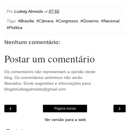
c
i
n
a
a
s
t
y
i
e
t
t
t
i
s
l
p
n
b
t
e
s
l
e
o
e
t
Por
Ludwig Almeida
at
07:55
o
e
r
A
n
o
o
r
e
p
g
k
Tags:
#Brasília
,
#Câmara
,
#Congresso
,
#Governo
,
#Nacional
,
k
s
p
e
.
#Política
t
r
c
o
m
Nenhum comentário:
Postar um comentário
Os comentários não representam a opinião deste
blog. Os comentários anônimos não serão
liberados. Envie sugestões e informações para:
blogdoludwigalmeida@gmail.com
‹
›
Página inicial
Ver versão para a web