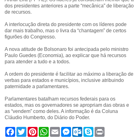
dos presidentes anteriores a parte “mecânica” de liberação
de recursos.
A interlocução direta do presidente com os líderes pode
dar mais trabalho, mas o livra da “chantagem” de certos
figurões do Congresso.
A nova atitude de Bolsonaro foi antecipada pelo ministro
Paulo Guedes (Economia), ao explicar que há recursos
para atender a tudo e a todos.
A ordem do presidente é facilitar ao máximo a liberação de
verbas para estados e municípios, inclusive atribuindo
paternidade a parlamentares.
Parlamentares batalham recursos federais para os
estados, mas os governadores se apropriam das obras e
as “vendem” como deles. A informação é da Coluna
Cláudio Humberto, do Diário do Poder.
F
T
P
W
E
M
O
S
P
a
w
i
h
m
e
u
k
r