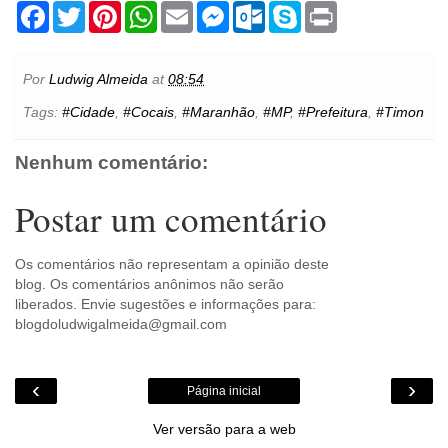
F
T
P
W
E
M
O
S
P
a
w
i
h
m
e
u
k
r
c
i
n
a
a
s
t
y
i
e
t
t
t
i
s
l
p
n
b
t
e
s
l
e
o
e
t
Por
Ludwig Almeida
at
08:54
o
e
r
A
n
o
o
r
e
p
g
k
Tags:
#Cidade
,
#Cocais
,
#Maranhão
,
#MP
,
#Prefeitura
,
#Timon
k
s
p
e
.
t
r
c
o
Nenhum comentário:
m
Postar um comentário
Os comentários não representam a opinião deste
blog. Os comentários anônimos não serão
liberados. Envie sugestões e informações para:
blogdoludwigalmeida@gmail.com
‹
›
Página inicial
Ver versão para a web