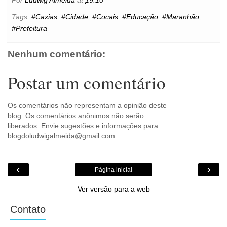
o
e
r
A
n
o
o
r
e
p
g
k
Tags:
#Caxias
,
#Cidade
,
#Cocais
,
#Educação
,
#Maranhão
,
k
s
p
e
.
#Prefeitura
t
r
c
o
m
Nenhum comentário:
Postar um comentário
Os comentários não representam a opinião deste
blog. Os comentários anônimos não serão
liberados. Envie sugestões e informações para:
blogdoludwigalmeida@gmail.com
‹
›
Página inicial
Ver versão para a web
Contato