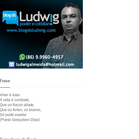
Frase
Viver é lutar.
A vida é combate,
Que os fracos abate,
Que os fortes, os bravos,
Só pode exaltar.
(Poeta Gonçalves Dias)