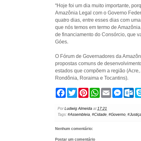
“Hoje foi um dia muito importante, po
Amazônia Legal com o Governo Federa
quatro dias, entre esses dias com um
que nós temos em termo de Amazônia.
de financiamento do Consórcio, que va
Góes.
O Fórum de Governadores da Amazônia 
propostas comuns de desenvolvimento
estados que compõem a região (Acre,
Rondônia, Roraima e Tocantins).
F
T
P
W
E
M
O
a
w
i
h
m
e
u
c
i
n
a
a
s
t
e
t
t
t
i
s
l
Por
Ludwig Almeida
at
17:21
b
t
e
s
l
e
o
Tags:
#Assembleia
,
#Cidade
,
#Governo
,
#Justiç
o
e
r
A
n
o
o
r
e
p
g
k
k
s
p
e
.
Nenhum comentário:
t
r
c
o
Postar um comentário
m