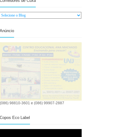
Comedores de Cuxá
Anúncio
(086) 98810-3601 e (086) 99907-2887
Copos Eco Label