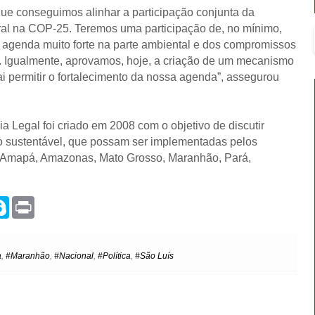
rque conseguimos alinhar a participação conjunta da
l na COP-25. Teremos uma participação de, no mínimo,
a agenda muito forte na parte ambiental e dos compromissos
 Igualmente, aprovamos, hoje, a criação de um mecanismo
i permitir o fortalecimento da nossa agenda”, assegurou
Legal foi criado em 2008 com o objetivo de discutir
 sustentável, que possam ser implementadas pelos
 Amapá, Amazonas, Mato Grosso, Maranhão, Pará,
S
P
k
r
y
i
p
n
e
t
a
,
#Maranhão
,
#Nacional
,
#Política
,
#São Luís