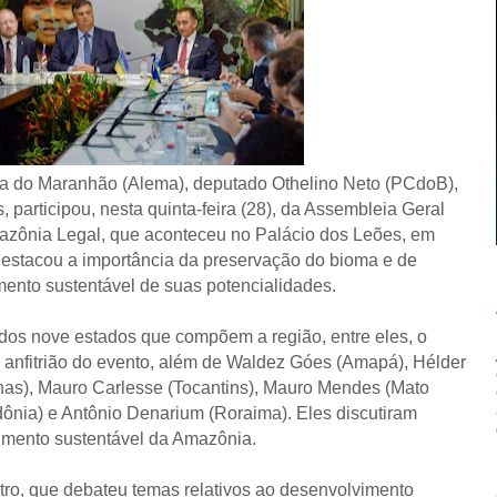
va do Maranhão (Alema), deputado Othelino Neto (PCdoB),
participou, nesta quinta-feira (28), da Assembleia Geral
zônia Legal, que aconteceu no Palácio dos Leões, em
destacou a importância da preservação do bioma e de
mento sustentável de suas potencialidades.
 dos nove estados que compõem a região, entre eles, o
 anfitrião do evento, além de Waldez Góes (Amapá), Hélder
nas), Mauro Carlesse (Tocantins), Mauro Mendes (Mato
nia) e Antônio Denarium (Roraima). Eles discutiram
imento sustentável da Amazônia.
ntro, que debateu temas relativos ao desenvolvimento