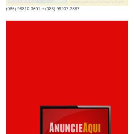
(086) 98810-3601 e (086) 99907-2887