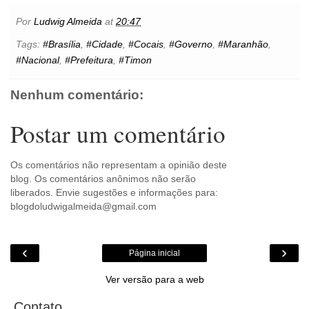
e
t
t
t
i
s
l
p
n
b
t
e
s
l
e
o
e
t
Por
Ludwig Almeida
at
20:47
o
e
r
A
n
o
o
r
e
p
g
k
Tags:
#Brasília
,
#Cidade
,
#Cocais
,
#Governo
,
#Maranhão
,
k
s
p
e
.
#Nacional
,
#Prefeitura
,
#Timon
t
r
c
o
m
Nenhum comentário:
Postar um comentário
Os comentários não representam a opinião deste
blog. Os comentários anônimos não serão
liberados. Envie sugestões e informações para:
blogdoludwigalmeida@gmail.com
‹
›
Página inicial
Ver versão para a web
Contato