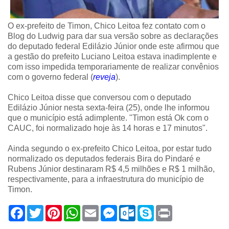
O ex-prefeito de Timon, Chico Leitoa fez contato com o
Blog do Ludwig para dar sua versão sobre as declarações
do deputado federal Edilázio Júnior onde este afirmou que
a gestão do prefeito Luciano Leitoa estava inadimplente e
com isso impedida temporariamente de realizar convênios
com o governo federal (
reveja
).
Chico Leitoa disse que conversou com o deputado
Edilázio Júnior nesta sexta-feira (25), onde lhe informou
que o município está adimplente. "Timon está Ok com o
CAUC, foi normalizado hoje às 14 horas e 17 minutos".
Ainda segundo o ex-prefeito Chico Leitoa, por estar tudo
normalizado os deputados federais Bira do Pindaré e
Rubens Júnior destinaram R$ 4,5 milhões e R$ 1 milhão,
respectivamente, para a infraestrutura do município de
Timon.
F
T
P
W
E
M
O
S
P
a
w
i
h
m
e
u
k
r
c
i
n
a
a
s
t
y
i