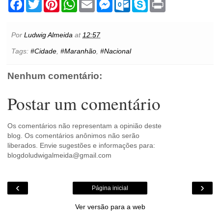
F
T
P
W
E
M
O
S
P
a
w
i
h
m
e
u
k
r
c
i
n
a
a
s
t
y
i
e
t
t
t
i
s
l
p
n
b
t
e
s
l
e
o
e
t
Por
Ludwig Almeida
at
12:57
o
e
r
A
n
o
o
r
e
p
g
k
Tags:
#Cidade
,
#Maranhão
,
#Nacional
k
s
p
e
.
t
r
c
o
Nenhum comentário:
m
Postar um comentário
Os comentários não representam a opinião deste
blog. Os comentários anônimos não serão
liberados. Envie sugestões e informações para:
blogdoludwigalmeida@gmail.com
‹
›
Página inicial
Ver versão para a web