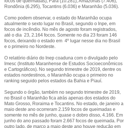
focos de queimadas), Pará (10.281), Amazonas (7.406),
Rondônia (6.295), Tocantins (6.036) e Maranhão (5.036).
Como podem observar, o estado do Maranhão ocupa
atualmente o sexto lugar no Brasil, segundo o Inpe, em
focos de incêndio. No mês de agosto foram registrados,
até o dia 23, 2.164 focos. Somente no dia 23 foram 146
focos, deixando o estado em 4º lugar nesse dia no Brasil
e o primeiro no Nordeste.
O relatório diário do Inep coaduna com o divulgado pelo
Imesc (Instituto Maranhense de Estudos Socioeconômicos
e Cartográficos). No segundo trimestre de 2019, dentre os
estados nordestinos, o Maranhão ocupa o primeiro no
ranking seguido pelos estados da Bahia e Piauí.
Segundo o órgão, também no segundo trimestre de 2019,
no Brasil o Maranhão fica atrás apenas dos estados do
Mato Grosso, Roraima e Tocantins. No estado, de janeiro a
maio deste ano ocorreram 2.159 focos de queimadas e
somente no mês de junho, quase o dobro disso, 4.166. Em
junho do ano passado foram 2.667 focos de queimada. Por
outro lado, de março a maio deste ano houve redução em