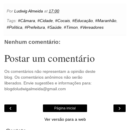
e
t
t
t
i
s
l
p
n
b
t
e
s
l
e
o
e
t
Por
Ludwig Almeida
at
17:00
o
e
r
A
n
o
o
r
e
p
g
k
Tags:
#Câmara
,
#Cidade
,
#Cocais
,
#Educação
,
#Maranhão
,
k
s
p
e
.
#Política
,
#Prefeitura
,
#Saúde
,
#Timon
,
#Vereadores
t
r
c
o
m
Nenhum comentário:
Postar um comentário
Os comentários não representam a opinião deste
blog. Os comentários anônimos não serão
liberados. Envie sugestões e informações para:
blogdoludwigalmeida@gmail.com
‹
›
Página inicial
Ver versão para a web