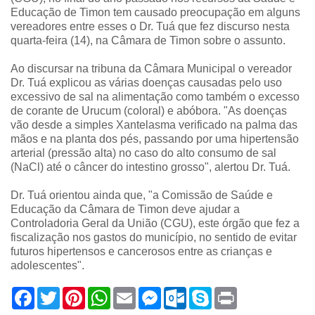
Educação de Timon tem causado preocupação em alguns
vereadores entre esses o Dr. Tuá que fez discurso nesta
quarta-feira (14), na Câmara de Timon sobre o assunto.
Ao discursar na tribuna da Câmara Municipal o vereador
Dr. Tuá explicou as várias doenças causadas pelo uso
excessivo de sal na alimentação como também o excesso
de corante de Urucum (coloral) e abóbora. "As doenças
vão desde a simples Xantelasma verificado na palma das
mãos e na planta dos pés, passando por uma hipertensão
arterial (pressão alta) no caso do alto consumo de sal
(NaCl) até o câncer do intestino grosso", alertou Dr. Tuá.
Dr. Tuá orientou ainda que, "a Comissão de Saúde e
Educação da Câmara de Timon deve ajudar a
Controladoria Geral da União (CGU), este órgão que fez a
fiscalização nos gastos do município, no sentido de evitar
futuros hipertensos e cancerosos entre as crianças e
adolescentes".
F
T
P
W
E
M
O
S
P
a
w
i
h
m
e
u
k
r
c
i
n
a
a
s
t
y
i