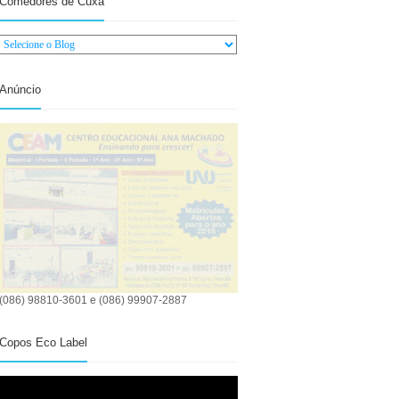
Comedores de Cuxá
Anúncio
(086) 98810-3601 e (086) 99907-2887
Copos Eco Label