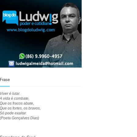
Frase
Viver é lutar.
A vida é combate,
Que os fracos abate,
Que os fortes, os bravos,
Só pode exaltar.
(Poeta Gonçalves Dias)