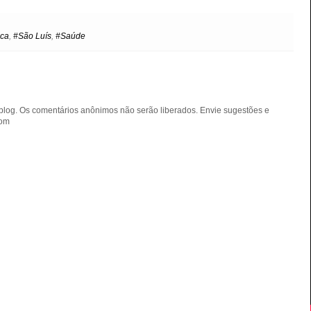
y
i
p
n
e
t
ica
,
#São Luís
,
#Saúde
blog. Os comentários anônimos não serão liberados. Envie sugestões e
com