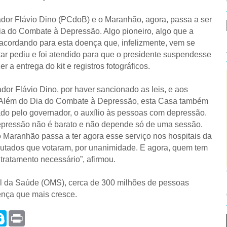
ador Flávio Dino (PCdoB) e o Maranhão, agora, passa a ser
Dia do Combate à Depressão. Algo pioneiro, algo que a
 acordando para esta doença que, infelizmente, vem se
tar pediu e foi atendido para que o presidente suspendesse
a entrega do kit e registros fotográficos.
or Flávio Dino, por haver sancionado as leis, e aos
 “Além do Dia do Combate à Depressão, esta Casa também
ado pelo governador, o auxílio às pessoas com depressão.
pressão não é barato e não depende só de uma sessão.
 Maranhão passa a ter agora esse serviço nos hospitais da
putados que votaram, por unanimidade. E agora, quem tem
tratamento necessário”, afirmou.
 da Saúde (OMS), cerca de 300 milhões de pessoas
nça que mais cresce.
S
P
k
r