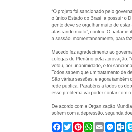
“O projeto foi sancionado pelo govern
o único Estado do Brasil a possuir o 
gente deve se orgulhar muito de estar
alastrando muito”, contou. O parlamen
a sessão, momentaneamente, para fazer 
Macedo fez agradecimento ao governad
colegas de Plenário pela aprovação.
votou, por unanimidade, e foi sancion
Todos sabem que um tratamento de de
São várias sessões, e agora também o
rede pública. Parabéns a todos os de
esse problema vai poder contar com o 
De acordo com a Organização Mundial
sofrem com a depressão, segunda doe
F
T
P
W
E
M
O
a
w
i
h
m
e
u