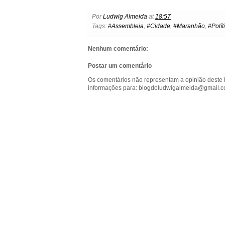
c
i
n
a
a
s
t
e
t
t
t
i
s
l
Por
Ludwig Almeida
at
18:57
b
t
e
s
l
e
o
Tags:
#Assembleia
,
#Cidade
,
#Maranhão
,
#Polít
o
e
r
A
n
o
o
r
e
p
g
k
k
s
p
e
.
Nenhum comentário:
t
r
c
o
Postar um comentário
m
Os comentários não representam a opinião deste 
informações para: blogdoludwigalmeida@gmail.