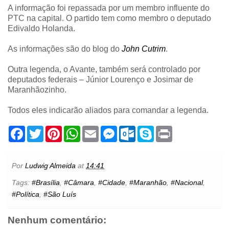
A informação foi repassada por um membro influente do
PTC na capital. O partido tem como membro o deputado
Edivaldo Holanda.
As informações são do blog do
John Cutrim
.
Outra legenda, o Avante, também será controlado por
deputados federais – Júnior Lourenço e Josimar de
Maranhãozinho.
Todos eles indicarão aliados para comandar a legenda.
F
T
P
W
E
M
O
S
P
a
w
i
h
m
e
u
k
r
c
i
n
a
a
s
t
y
i
e
t
t
t
i
s
l
p
n
b
t
e
s
l
e
o
e
t
Por
Ludwig Almeida
at
14:41
o
e
r
A
n
o
o
r
e
p
g
k
Tags:
#Brasília
,
#Câmara
,
#Cidade
,
#Maranhão
,
#Nacional
,
k
s
p
e
.
#Política
,
#São Luís
t
r
c
o
m
Nenhum comentário: