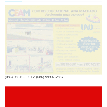
(086) 98810-3601 e (086) 99907-2887