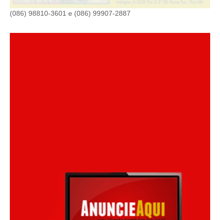
(086) 98810-3601 e (086) 99907-2887