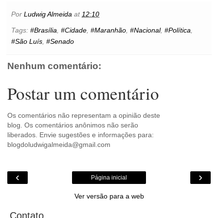
e
t
t
t
i
s
l
p
n
b
t
e
s
l
e
o
e
t
Por
Ludwig Almeida
at
12:10
o
e
r
A
n
o
o
r
e
p
g
k
Tags:
#Brasília
,
#Cidade
,
#Maranhão
,
#Nacional
,
#Política
,
k
s
p
e
.
#São Luís
,
#Senado
t
r
c
o
m
Nenhum comentário:
Postar um comentário
Os comentários não representam a opinião deste
blog. Os comentários anônimos não serão
liberados. Envie sugestões e informações para:
blogdoludwigalmeida@gmail.com
‹
›
Página inicial
Ver versão para a web
Contato