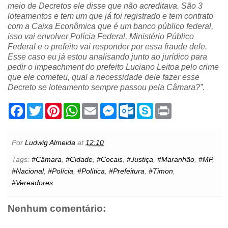
meio de Decretos ele disse que não acreditava. São 3
loteamentos e tem um que já foi registrado e tem contrato
com a Caixa Econômica que é um banco público federal,
isso vai envolver Polícia Federal, Ministério Público
Federal e o prefeito vai responder por essa fraude dele.
Esse caso eu já estou analisando junto ao jurídico para
pedir o impeachment do prefeito Luciano Leitoa pelo crime
que ele cometeu, qual a necessidade dele fazer esse
Decreto se loteamento sempre passou pela Câmara?”.
F
T
P
W
E
M
O
S
P
a
w
i
h
m
e
u
k
r
c
i
n
a
a
s
t
y
i
e
t
t
t
i
s
l
p
n
b
t
e
s
l
e
o
e
t
Por
Ludwig Almeida
at
12:10
o
e
r
A
n
o
o
r
e
p
g
k
Tags:
#Câmara
,
#Cidade
,
#Cocais
,
#Justiça
,
#Maranhão
,
#MP
,
k
s
p
e
.
#Nacional
,
#Polícia
,
#Política
,
#Prefeitura
,
#Timon
,
t
r
c
o
#Vereadores
m
Nenhum comentário: