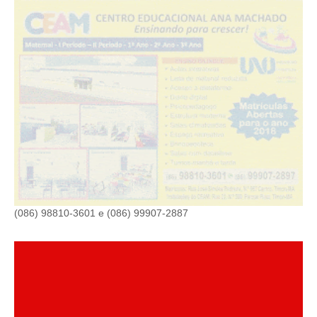
(086) 98810-3601 e (086) 99907-2887