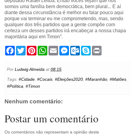
deputado Rafael Leitoa. Então vocês vejam que nós
somos uma família bem democrática, bem plural... E aí
diante dessa circunstância é melhor eu falar pouco aqui
porque vai terminar eu me comprometendo, mas, sendo
qualquer dos três partidos que a gente compõe com
certeza um desses partidos irá encabeçar a nossa chapa
majoritária aqui em Timon”.
F
T
P
W
E
M
O
S
P
a
w
i
h
m
e
u
k
r
c
i
n
a
a
s
t
y
i
e
t
t
t
i
s
l
p
n
b
t
e
s
l
e
o
e
t
Por
Ludwig Almeida
at
08:15
o
e
r
A
n
o
o
r
e
p
g
k
Tags:
#Cidade
,
#Cocais
,
#Eleições2020
,
#Maranhão
,
#Matões
,
k
s
p
e
.
#Política
,
#Timon
t
r
c
o
m
Nenhum comentário:
Postar um comentário
Os comentários não representam a opinião deste