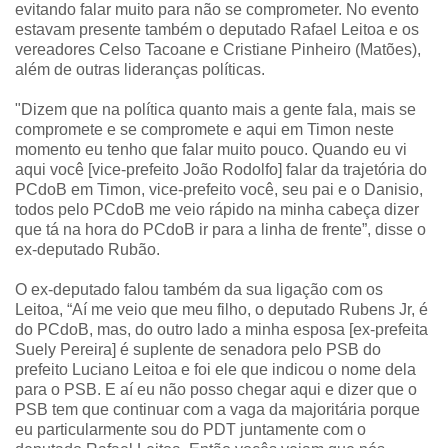
evitando falar muito para não se comprometer. No evento
estavam presente também o deputado Rafael Leitoa e os
vereadores Celso Tacoane e Cristiane Pinheiro (Matões),
além de outras lideranças políticas.
"Dizem que na política quanto mais a gente fala, mais se
compromete e se compromete e aqui em Timon neste
momento eu tenho que falar muito pouco. Quando eu vi
aqui você [vice-prefeito João Rodolfo] falar da trajetória do
PCdoB em Timon, vice-prefeito você, seu pai e o Danisio,
todos pelo PCdoB me veio rápido na minha cabeça dizer
que tá na hora do PCdoB ir para a linha de frente”, disse o
ex-deputado Rubão.
O ex-deputado falou também da sua ligação com os
Leitoa, “Aí me veio que meu filho, o deputado Rubens Jr, é
do PCdoB, mas, do outro lado a minha esposa [ex-prefeita
Suely Pereira] é suplente de senadora pelo PSB do
prefeito Luciano Leitoa e foi ele que indicou o nome dela
para o PSB. E aí eu não posso chegar aqui e dizer que o
PSB tem que continuar com a vaga da majoritária porque
eu particularmente sou do PDT juntamente com o