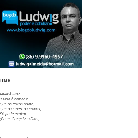
Frase
Viver é lutar.
A vida é combate,
Que os fracos abate,
Que os fortes, os bravos,
Só pode exaltar.
(Poeta Gonçalves Dias)