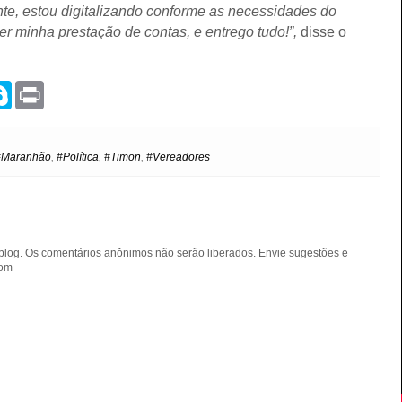
ante, estou digitalizando conforme as necessidades do
er minha prestação de contas, e entrego tudo!”,
disse o
S
P
k
r
y
i
p
n
e
t
#Maranhão
,
#Política
,
#Timon
,
#Vereadores
blog. Os comentários anônimos não serão liberados. Envie sugestões e
com