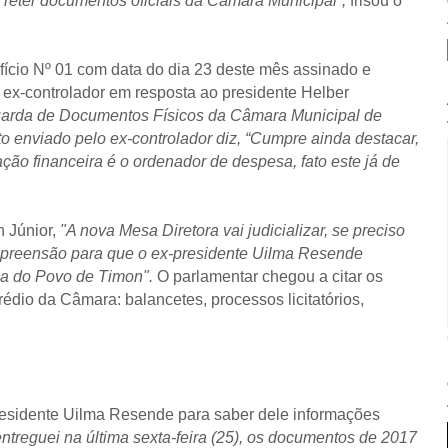
 reter documentos oficiais da Câmara Municipal”,
frisou o
ício Nº 01 com data do dia 23 deste mês assinado e
ex-controlador em resposta ao presidente Helber
uarda de Documentos Físicos da Câmara Municipal de
 enviado pelo ex-controlador diz, “Cumpre ainda destacar,
ão financeira é o ordenador de despesa, fato este já de
 Júnior,
"A nova Mesa Diretora vai judicializar, se preciso
 apreensão para que o ex-presidente Uilma Resende
sa do Povo de Timon".
O parlamentar chegou a citar os
prédio da Câmara:
balancetes,
processos licitatórios,
presidente Uilma Resende para saber dele informações
entreguei na última sexta-feira (25), os documentos de 2017