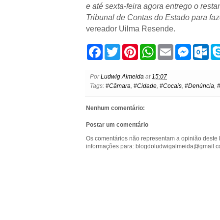
e até sexta-feira agora entrego o rest
Tribunal de Contas do Estado para faz
vereador Uilma Resende.
F
T
P
W
E
M
O
a
w
i
h
m
e
u
c
i
n
a
a
s
t
e
t
t
t
i
s
l
Por
Ludwig Almeida
at
15:07
b
t
e
s
l
e
o
Tags:
#Câmara
,
#Cidade
,
#Cocais
,
#Denúncia
,
o
e
r
A
n
o
o
r
e
p
g
k
k
s
p
e
.
Nenhum comentário:
t
r
c
o
Postar um comentário
m
Os comentários não representam a opinião deste 
informações para: blogdoludwigalmeida@gmail.