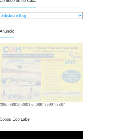
Comedores de Cuxá
Anúncio
(086) 98810-3601 e (086) 99907-2887
Copos Eco Label