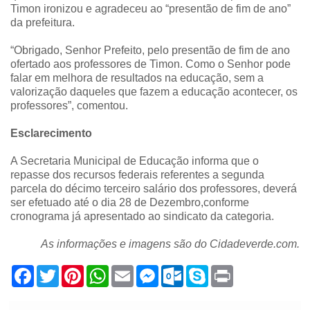
Timon ironizou e agradeceu ao “presentão de fim de ano”
da prefeitura.
“Obrigado, Senhor Prefeito, pelo presentão de fim de ano
ofertado aos professores de Timon. Como o Senhor pode
falar em melhora de resultados na educação, sem a
valorização daqueles que fazem a educação acontecer, os
professores”, comentou.
Esclarecimento
A Secretaria Municipal de Educação informa que o
repasse dos recursos federais referentes a segunda
parcela do décimo terceiro salário dos professores, deverá
ser efetuado até o dia 28 de Dezembro,conforme
cronograma já apresentado ao sindicato da categoria.
As informações e imagens são do Cidadeverde.com.
F
T
P
W
E
M
O
S
P
a
w
i
h
m
e
u
k
r
c
i
n
a
a
s
t
y
i
e
t
t
t
i
s
l
p
n