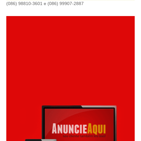
(086) 98810-3601 e (086) 99907-2887