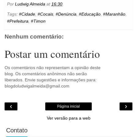
b
t
e
s
l
e
o
e
t
Por
Ludwig Almeida
at
16:30
o
e
r
A
n
o
o
r
e
p
g
k
Tags:
#Cidade
,
#Cocais
,
#Denúncia
,
#Educação
,
#Maranhão
,
k
s
p
e
.
#Prefeitura
,
#Timon
t
r
c
o
m
Nenhum comentário:
Postar um comentário
Os comentários não representam a opinião deste
blog. Os comentários anônimos não serão
liberados. Envie sugestões e informações para:
blogdoludwigalmeida@gmail.com
‹
›
Página inicial
Ver versão para a web
Contato