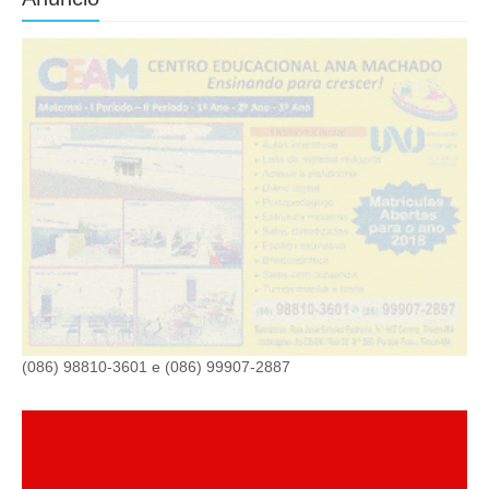
(086) 98810-3601 e (086) 99907-2887