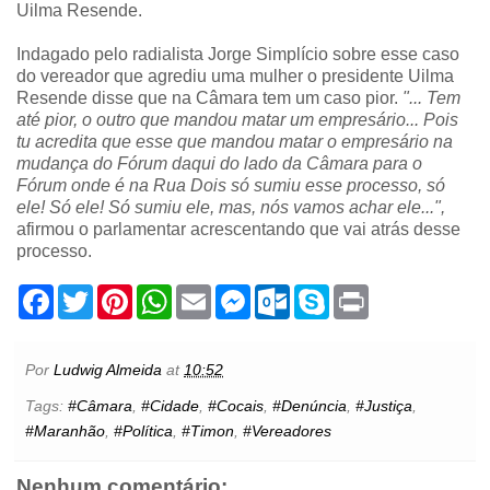
Uilma Resende.
Indagado pelo radialista Jorge Simplício sobre esse caso
do vereador que agrediu uma mulher o presidente Uilma
Resende disse que na Câmara tem um caso pior.
"... Tem
até pior, o outro que mandou matar um empresário... Pois
tu acredita que esse que mandou matar o empresário na
mudança do Fórum daqui do lado da Câmara para o
Fórum onde é na Rua Dois só sumiu esse processo, só
ele! Só ele! Só sumiu ele, mas, nós vamos achar ele...",
afirmou o parlamentar acrescentando que vai atrás desse
processo.
F
T
P
W
E
M
O
S
P
a
w
i
h
m
e
u
k
r
c
i
n
a
a
s
t
y
i
e
t
t
t
i
s
l
p
n
b
t
e
s
l
e
o
e
t
Por
Ludwig Almeida
at
10:52
o
e
r
A
n
o
o
r
e
p
g
k
Tags:
#Câmara
,
#Cidade
,
#Cocais
,
#Denúncia
,
#Justiça
,
k
s
p
e
.
#Maranhão
,
#Política
,
#Timon
,
#Vereadores
t
r
c
o
m
Nenhum comentário: