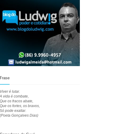
Frase
Viver é lutar.
A vida é combate,
Que os fracos abate,
Que os fortes, os bravos,
Só pode exaltar.
(Poeta Gonçalves Dias)