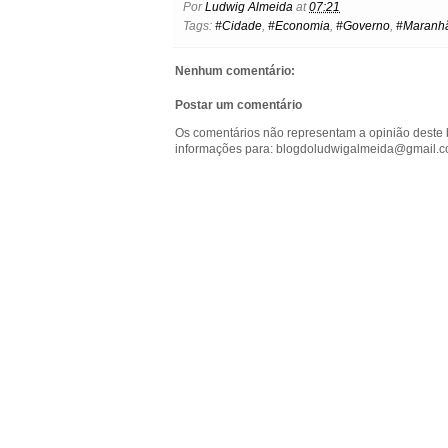
Por
Ludwig Almeida
at
07:21
b
t
e
s
l
e
o
Tags:
#Cidade
,
#Economia
,
#Governo
,
#Maranh
o
e
r
A
n
o
o
r
e
p
g
k
k
s
p
e
.
Nenhum comentário:
t
r
c
o
Postar um comentário
m
Os comentários não representam a opinião deste 
informações para: blogdoludwigalmeida@gmail.