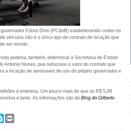
o governador Flávio Dino (PCdoB) estabelecendo cortes no
de veículos não é o único tipo de contrato de locação que
e ser revisto.
ista poderia, também, determinar à Secretaria de Estado
 Antonio Nunes, que reduzisse o valor do contrato que
a a locação de aeronaves de uso do próprio governador e
milhões à empresa.
Um pouco mais de que os R$ 5,09
onomia e tanto. As informações são do
Blog do Gilberto
S
P
k
r
y
i
p
n