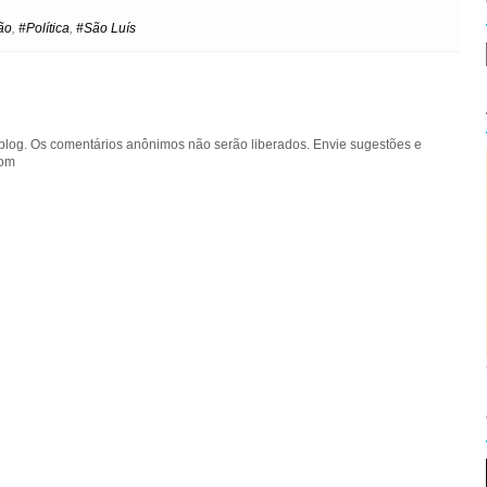
e
t
ão
,
#Política
,
#São Luís
blog. Os comentários anônimos não serão liberados. Envie sugestões e
com