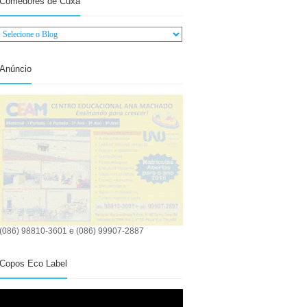
Comedores de Cuxá
Anúncio
(086) 98810-3601 e (086) 99907-2887
Copos Eco Label