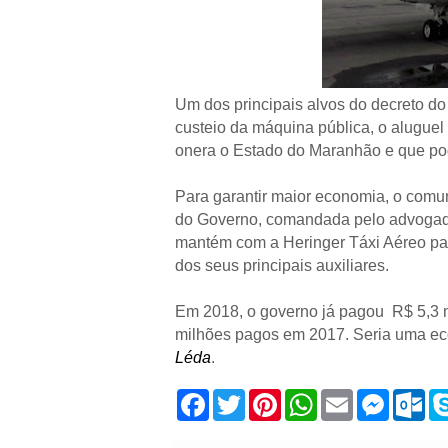
Um dos principais alvos do decreto d
custeio da máquina pública, o aluguel 
onera o Estado do Maranhão e que pod
Para garantir maior economia, o comun
do Governo, comandada pelo advogado
mantém com a Heringer Táxi Aéreo par
dos seus principais auxiliares.
Em 2018, o governo já pagou R$ 5,3 
milhões pagos em 2017.
Seria uma ec
Léda
.
F
T
P
W
E
M
O
a
w
i
h
m
e
u
c
i
n
a
a
s
t
e
t
t
t
i
s
l