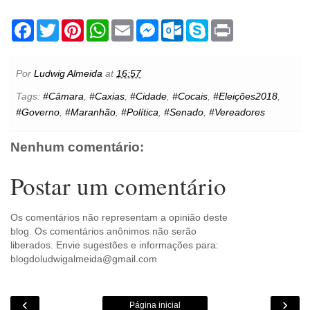
F
T
P
W
E
M
O
S
P
a
w
i
h
m
e
u
k
r
c
i
n
a
a
s
t
y
i
e
t
t
t
i
s
l
p
n
b
t
e
s
l
e
o
e
t
Por
Ludwig Almeida
at
16:57
o
e
r
A
n
o
o
r
e
p
g
k
Tags:
#Câmara
,
#Caxias
,
#Cidade
,
#Cocais
,
#Eleições2018
,
k
s
p
e
.
#Governo
,
#Maranhão
,
#Política
,
#Senado
,
#Vereadores
t
r
c
o
m
Nenhum comentário:
Postar um comentário
Os comentários não representam a opinião deste
blog. Os comentários anônimos não serão
liberados. Envie sugestões e informações para:
blogdoludwigalmeida@gmail.com
‹
›
Página inicial