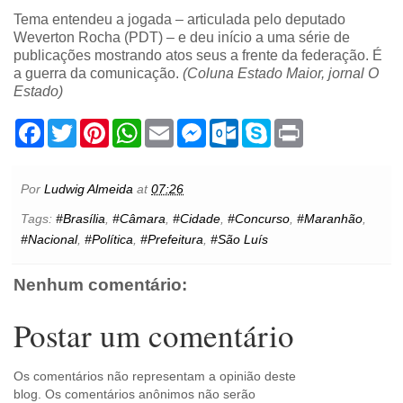
Tema entendeu a jogada – articulada pelo deputado
Weverton Rocha (PDT) – e deu início a uma série de
publicações mostrando atos seus a frente da federação. É
a guerra da comunicação.
(Coluna Estado Maior, jornal O
Estado)
F
T
P
W
E
M
O
S
P
a
w
i
h
m
e
u
k
r
c
i
n
a
a
s
t
y
i
e
t
t
t
i
s
l
p
n
b
t
e
s
l
e
o
e
t
Por
Ludwig Almeida
at
07:26
o
e
r
A
n
o
o
r
e
p
g
k
Tags:
#Brasília
,
#Câmara
,
#Cidade
,
#Concurso
,
#Maranhão
,
k
s
p
e
.
#Nacional
,
#Política
,
#Prefeitura
,
#São Luís
t
r
c
o
m
Nenhum comentário:
Postar um comentário
Os comentários não representam a opinião deste
blog. Os comentários anônimos não serão