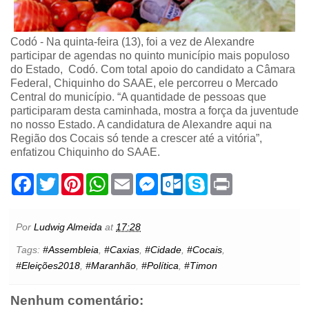
Codó -
Na quinta-feira (13), foi a vez de Alexandre
participar de agendas no quinto município mais populoso
do Estado, Codó. Com total apoio do candidato a Câmara
Federal, Chiquinho do SAAE, ele percorreu o Mercado
Central do município. “A quantidade de pessoas que
participaram desta caminhada, mostra a força da juventude
no nosso Estado. A candidatura de Alexandre aqui na
Região dos Cocais só tende a crescer até a vitória”,
enfatizou Chiquinho do SAAE.
F
T
P
W
E
M
O
S
P
a
w
i
h
m
e
u
k
r
c
i
n
a
a
s
t
y
i
e
t
t
t
i
s
l
p
n
b
t
e
s
l
e
o
e
t
Por
Ludwig Almeida
at
17:28
o
e
r
A
n
o
o
r
e
p
g
k
Tags:
#Assembleia
,
#Caxias
,
#Cidade
,
#Cocais
,
k
s
p
e
.
#Eleições2018
,
#Maranhão
,
#Política
,
#Timon
t
r
c
o
m
Nenhum comentário: