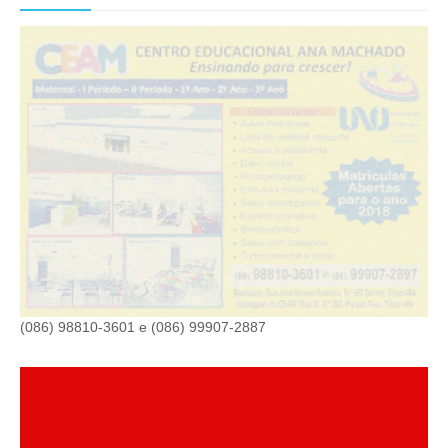
(086) 98810-3601 e (086) 99907-2887