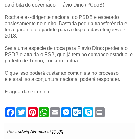
da órbita do governador Flávio Dino (PCdoB).
Rocha é ex-dirigente nacional do PSDB e esperado
ansiosamente no ninho. Bastaria pedir a transferência e
teria garantido o partido para a disputa das eleições de
2018.
Seria uma espécie de troca para Flávio Dino: perderia o
PSDB e atrairia o PSB, que já tem no comando estadual o
prefeito de Timon, Luciano Leitoa.
O que isso poderá custar ao comunista no processo
eleitoral, só a conjuntura nacional poderá responder.
É aguardar e conferir…
F
T
P
W
E
M
O
S
P
a
w
i
h
m
e
u
k
r
c
i
n
a
a
s
t
y
i
e
t
t
t
i
s
l
p
n
b
t
e
s
l
e
o
e
t
Por
Ludwig Almeida
at
21:20
o
e
r
A
n
o