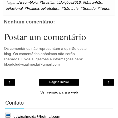
o
r
e
p
g
k
Tags:
#Assembleia
,
#Brasília
,
#Eleições2018
,
#Maranhão
,
k
s
p
e
.
#Nacional
,
#Política
,
#Prefeitura
,
#São Luís
,
#Senado
,
#Timon
t
r
c
o
m
Nenhum comentário:
Postar um comentário
Os comentários não representam a opinião deste
blog. Os comentários anônimos não serão
liberados. Envie sugestões e informações para:
blogdoludwigalmeida@gmail.com
‹
›
Página inicial
Ver versão para a web
Contato
ludwigalmeida@hotmail.com