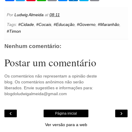
c
i
n
a
a
s
t
y
i
e
t
t
t
i
s
l
p
n
b
t
e
s
l
e
o
e
t
Por
Ludwig Almeida
at
08:11
o
e
r
A
n
o
o
r
e
p
g
k
Tags:
#Cidade
,
#Cocais
,
#Educação
,
#Governo
,
#Maranhão
,
k
s
p
e
.
#Timon
t
r
c
o
m
Nenhum comentário:
Postar um comentário
Os comentários não representam a opinião deste
blog. Os comentários anônimos não serão
liberados. Envie sugestões e informações para:
blogdoludwigalmeida@gmail.com
‹
›
Página inicial
Ver versão para a web