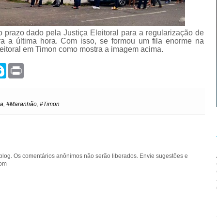
o prazo dado pela Justiça Eleitoral para a regularização de
para a última hora. Com isso, se formou um fila enorme na
Eleitoral em Timon como mostra a imagem acima.
S
P
k
r
y
i
p
n
e
t
ça
,
#Maranhão
,
#Timon
blog. Os comentários anônimos não serão liberados. Envie sugestões e
com