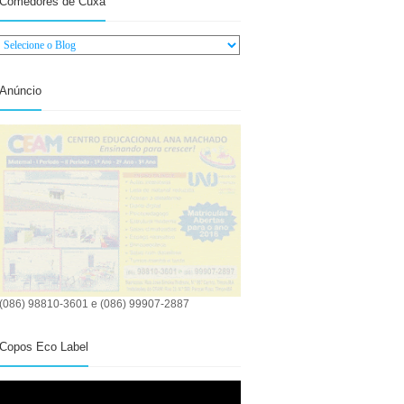
Comedores de Cuxá
Anúncio
(086) 98810-3601 e (086) 99907-2887
Copos Eco Label