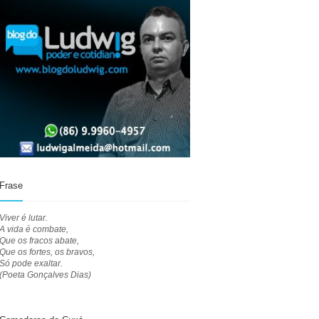
Frase
Viver é lutar.
A vida é combate,
Que os fracos abate,
Que os fortes, os bravos,
Só pode exaltar.
(Poeta Gonçalves Dias)