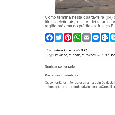
Como termina nesta quarta-feira (04) 
títulos eleitorais, muitos deixaram 
região próxima ao prédio da Justiça 
F
T
P
W
E
M
O
a
w
i
h
m
e
u
c
i
n
a
a
s
t
e
t
t
t
i
s
l
Por
Ludwig Almeida
at
09:11
b
t
e
s
l
e
o
Tags:
#Cidade
,
#Cocais
,
#Eleições 2016
,
#Justi
o
e
r
A
n
o
o
r
e
p
g
k
k
s
p
e
.
Nenhum comentário:
t
r
c
o
Postar um comentário
m
Os comentários não representam a opinião deste 
informações para: blogdoludwigalmeida@gmail.