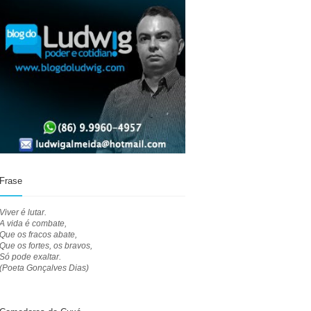
Frase
Viver é lutar.
A vida é combate,
Que os fracos abate,
Que os fortes, os bravos,
Só pode exaltar.
(Poeta Gonçalves Dias)