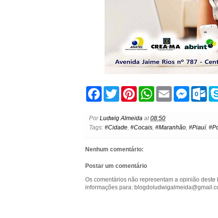
F
T
P
W
E
M
O
a
w
i
h
m
e
u
c
i
n
a
a
s
t
e
t
t
t
i
s
l
Por
Ludwig Almeida
at
08:50
b
t
e
s
l
e
o
Tags:
#Cidade
,
#Cocais
,
#Maranhão
,
#Piauí
,
#Po
o
e
r
A
n
o
o
r
e
p
g
k
k
s
p
e
.
Nenhum comentário:
t
r
c
o
Postar um comentário
m
Os comentários não representam a opinião deste 
informações para: blogdoludwigalmeida@gmail.