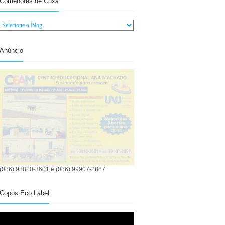
Comedores de Cuxá
Anúncio
(086) 98810-3601 e (086) 99907-2887
Copos Eco Label