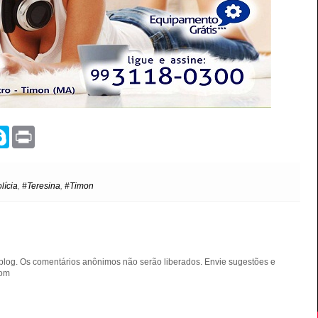
S
P
k
r
y
i
p
n
e
t
lícia
,
#Teresina
,
#Timon
blog. Os comentários anônimos não serão liberados. Envie sugestões e
com