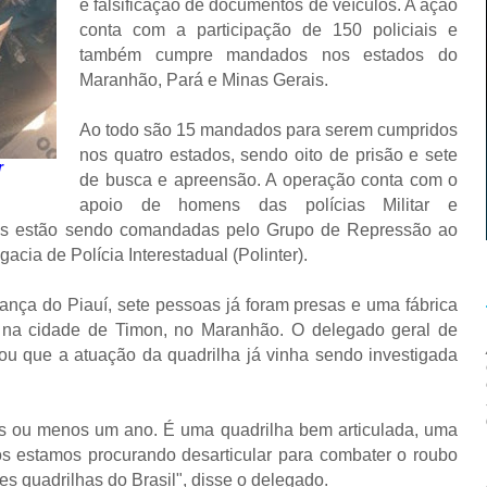
e falsificação de documentos de veículos. A ação
conta com a participação de 150 policiais e
também cumpre mandados nos estados do
Maranhão, Pará e Minas Gerais.
Ao todo são 15 mandados para serem cumpridos
nos quatro estados, sendo oito de prisão e sete
r
de busca e apreensão. A operação conta com o
apoio de homens das polícias Militar e
ões estão sendo comandadas pelo Grupo de Repressão ao
cia de Polícia Interestadual (Polinter).
nça do Piauí, sete pessoas já foram presas e uma fábrica
ta na cidade de Timon, no Maranhão. O delegado geral de
rmou que a atuação da quadrilha já vinha sendo investigada
s ou menos um ano. É uma quadrilha bem articulada, uma
s estamos procurando desarticular para combater o roubo
es quadrilhas do Brasil", disse o delegado.