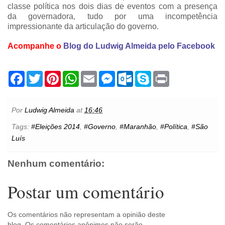
classe política nos dois dias de eventos com a presença
da governadora, tudo por uma incompetência
impressionante da articulação do governo.
Acompanhe o
Blog do Ludwig Almeida pelo Facebook
F
T
P
W
E
M
O
S
P
a
w
i
h
m
e
u
k
r
c
i
n
a
a
s
t
y
i
e
t
t
t
i
s
l
p
n
b
t
e
s
l
e
o
e
t
Por
Ludwig Almeida
at
16:46
o
e
r
A
n
o
o
r
e
p
g
k
Tags:
#Eleições 2014
,
#Governo
,
#Maranhão
,
#Política
,
#São
k
s
p
e
.
Luís
t
r
c
o
m
Nenhum comentário:
Postar um comentário
Os comentários não representam a opinião deste
blog. Os comentários anônimos não serão