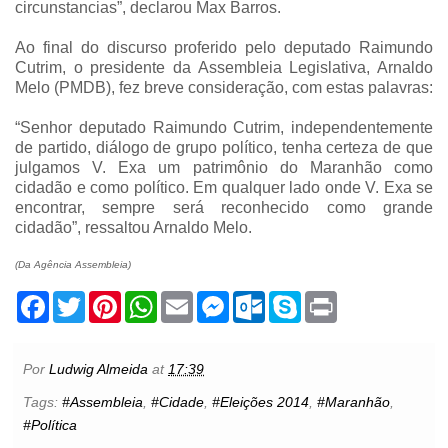
circunstancias”, declarou Max Barros.
Ao final do discurso proferido pelo deputado Raimundo
Cutrim, o presidente da Assembleia Legislativa, Arnaldo
Melo (PMDB), fez breve consideração, com estas palavras:
“Senhor deputado Raimundo Cutrim, independentemente
de partido, diálogo de grupo político, tenha certeza de que
julgamos V. Exa um patrimônio do Maranhão como
cidadão e como político. Em qualquer lado onde V. Exa se
encontrar, sempre será reconhecido como grande
cidadão”, ressaltou Arnaldo Melo.
(Da Agência Assembleia)
F
T
P
W
E
M
O
S
P
a
w
i
h
m
e
u
k
r
c
i
n
a
a
s
t
y
i
e
t
t
t
i
s
l
p
n
b
t
e
s
l
e
o
e
t
Por
Ludwig Almeida
at
17:39
o
e
r
A
n
o
o
r
e
p
g
k
Tags:
#Assembleia
,
#Cidade
,
#Eleições 2014
,
#Maranhão
,
k
s
p
e
.
#Política
t
r
c
o