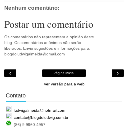
m
Nenhum comentário:
Postar um comentário
Os comentários não representam a opinião deste
blog. Os comentários anônimos não serão
liberados. Envie sugestões e informações para:
blogdoludwigalmeida@gmail.com
‹
›
Página inicial
Ver versão para a web
Contato
ludwigalmeida@hotmail.com
contato@blogdoludwig.com.br
(86) 9.9960-4957