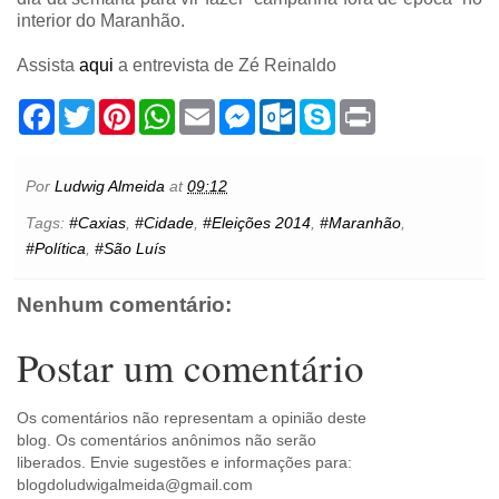
interior do Maranhão.
Assista
aqui
a entrevista de Zé Reinaldo
F
T
P
W
E
M
O
S
P
a
w
i
h
m
e
u
k
r
c
i
n
a
a
s
t
y
i
e
t
t
t
i
s
l
p
n
b
t
e
s
l
e
o
e
t
Por
Ludwig Almeida
at
09:12
o
e
r
A
n
o
o
r
e
p
g
k
Tags:
#Caxias
,
#Cidade
,
#Eleições 2014
,
#Maranhão
,
k
s
p
e
.
#Política
,
#São Luís
t
r
c
o
m
Nenhum comentário:
Postar um comentário
Os comentários não representam a opinião deste
blog. Os comentários anônimos não serão
liberados. Envie sugestões e informações para:
blogdoludwigalmeida@gmail.com