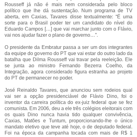
Rousseff já não é mais nem considerada pelo bloco
político que lhe dá sustentação. Num programa de TV
aberta, em Caxias, Tavares disse textualmente: “É uma
sorte para o Brasil poder ter um candidato do nível do
Eduardo Campos […] que vai marchar junto com o Flávio,
vai nos ajudar fazer o plano de governo…”.
O presidente da Embratur passa a ser um dos integrantes
da equipe do governo do PT que vai estar do outro lado da
batalha que Dilma Rousseff vai travar pela reeleição. Ele
se junta ao ministro Fernando Bezerra Coelho, da
Integração, agora considerado figura estranha ao projeto
do PT de permanecer no poder.
José Reinaldo Tavares, que anunciou sem rodeios qual
vai ser a opção presidenciável de Flávio Dino, foi o
inventor da carreira política do ex-juiz federal que se fez
comunista. Em 2006, deu a ele três colégios eleitorais com
os quais Dino nunca havia tido qualquer convivência,
Caxias, Matões e Tuntum, proporcionando-lhe o único
mandato eletivo que teve até hoje, o de deputado federal.
Foi na época da campanha tocada com mais de R$ 1