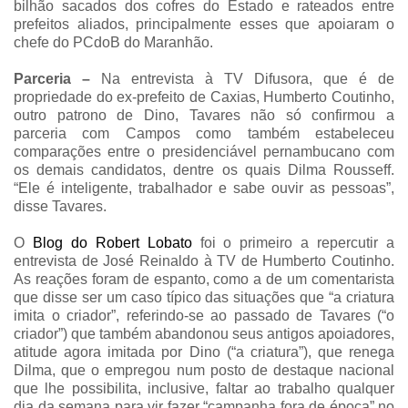
bilhão sacados dos cofres do Estado e rateados entre
prefeitos aliados, principalmente esses que apoiaram o
chefe do PCdoB do Maranhão.
Parceria –
Na entrevista à TV Difusora, que é de
propriedade do ex-prefeito de Caxias, Humberto Coutinho,
outro patrono de Dino, Tavares não só confirmou a
parceria com Campos como também estabeleceu
comparações entre o presidenciável pernambucano com
os demais candidatos, dentre os quais Dilma Rousseff.
“Ele é inteligente, trabalhador e sabe ouvir as pessoas”,
disse Tavares.
O
Blog do Robert Lobato
foi o primeiro a repercutir a
entrevista de José Reinaldo à TV de Humberto Coutinho.
As reações foram de espanto, como a de um comentarista
que disse ser um caso típico das situações que “a criatura
imita o criador”, referindo-se ao passado de Tavares (“o
criador”) que também abandonou seus antigos apoiadores,
atitude agora imitada por Dino (“a criatura”), que renega
Dilma, que o empregou num posto de destaque nacional
que lhe possibilita, inclusive, faltar ao trabalho qualquer
dia da semana para vir fazer “campanha fora de época” no