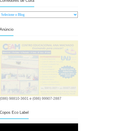
Comedores de Cuxá
Anúncio
(086) 98810-3601 e (086) 99907-2887
Copos Eco Label