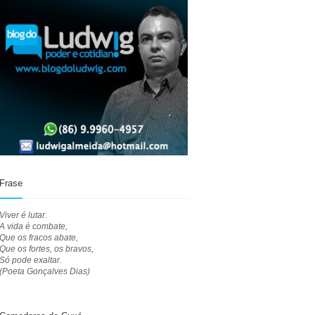
Frase
Viver é lutar.
A vida é combate,
Que os fracos abate,
Que os fortes, os bravos,
Só pode exaltar.
(Poeta Gonçalves Dias)