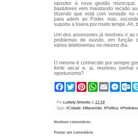
opositor à nova gestão municipal
bastidores vem mandando recado aos 
dizendo que está com vontade no 
para aderir ao Poder, mas, escon
suporta a liseira por muito tempo. Ah, 
Um dos assessores já resolveu ir ao 
problemas de ouvido, em função d
vários telefonemas no mesmo dia.
O mesmo é conhecido por sempre gost
fonte secar e, ai, resolveu sonhar
oportunismo?
F
T
P
W
E
M
O
a
w
i
h
m
e
u
c
i
n
a
a
s
t
e
t
t
t
i
s
l
Por
Ludwig Almeida
at
12:18
b
t
e
s
l
e
o
Tags:
#Cidade
,
#Maranhão
,
#Política
,
#Prefeitur
o
e
r
A
n
o
o
r
e
p
g
k
k
s
p
e
.
Nenhum comentário:
t
r
c
o
Postar um comentário
m