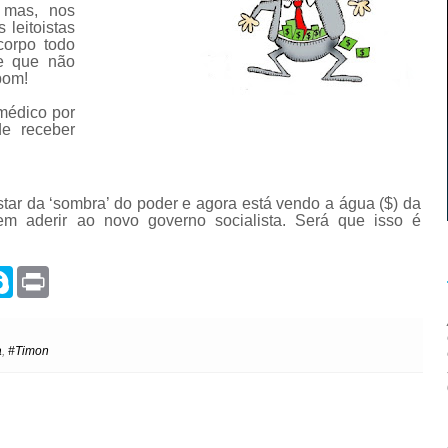
, mas, nos
leitoistas
corpo todo
de que não
bom!
médico por
e receber
ar da ‘sombra’ do poder e agora está vendo a água ($) da
 em aderir ao novo governo socialista. Será que isso é
S
P
k
r
y
i
p
n
e
t
a
,
#Timon