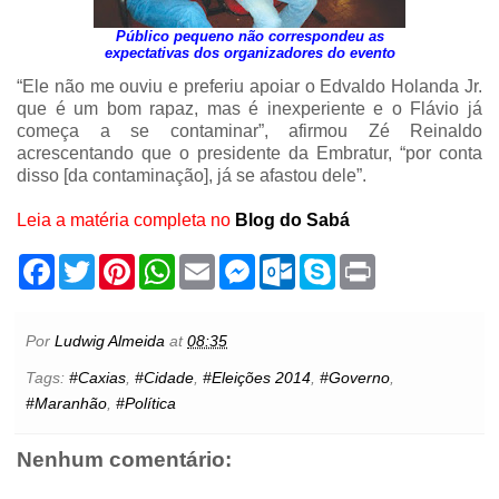
Público pequeno não correspondeu as
expectativas dos organizadores do evento
“Ele não me ouviu e preferiu apoiar o Edvaldo Holanda Jr.
que é um bom rapaz, mas é inexperiente e o Flávio já
começa a se contaminar”, afirmou Zé Reinaldo
acrescentando que o presidente da Embratur, “por conta
disso [da contaminação], já se afastou dele”.
Leia a matéria completa no
Blog do Sabá
F
T
P
W
E
M
O
S
P
a
w
i
h
m
e
u
k
r
c
i
n
a
a
s
t
y
i
e
t
t
t
i
s
l
p
n
b
t
e
s
l
e
o
e
t
Por
Ludwig Almeida
at
08:35
o
e
r
A
n
o
o
r
e
p
g
k
Tags:
#Caxias
,
#Cidade
,
#Eleições 2014
,
#Governo
,
k
s
p
e
.
#Maranhão
,
#Política
t
r
c
o
m
Nenhum comentário: